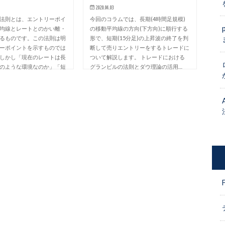
2020.04.03
法則とは、エントリーポイ
今回のコラムでは、長期(4時間足規模)
均線とレートとのかい離・
の移動平均線の方向(下方向)に順行する
るものです。この法則は明
形で、短期(15分足)の上昇波の終了を判
ーポイントを示すものでは
断して売りエントリーをするトレードに
しかし「現在のレートは長
ついて解説します。 トレードにおける
のような環境なのか」「短
グランビルの法則とダウ理論の活用…