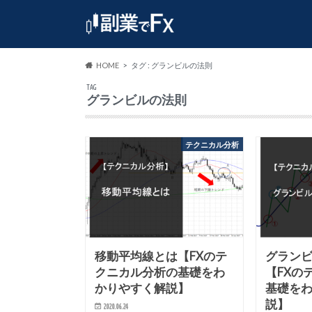
HOME
タグ : グランビルの法則
TAG
グランビルの法則
テクニカル分析
移動平均線とは【FXのテ
グラン
クニカル分析の基礎をわ
【FXの
かりやすく解説】
基礎を
説】
2020.06.24