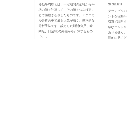
移動平均線とは、一定期間の価格から平
2020.06.13
均の値を計算して、その値をつなげるこ
グランビルの
とで値動きを表したものです。テクニカ
ントを移動平
ル分析の中で最も人気が高く、基本的な
収束で説明す
分析手法です。設定した期間(分足、時
確なエントリ
間足、日足等)の終値から計算するもの
ありません。
で、…
期的に見てど
期的…