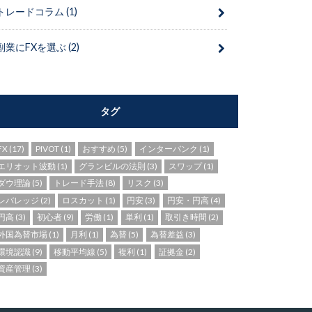
トレードコラム
(1)
副業にFXを選ぶ
(2)
タグ
FX
(17)
PIVOT
(1)
おすすめ
(5)
インターバンク
(1)
エリオット波動
(1)
グランビルの法則
(3)
スワップ
(1)
ダウ理論
(5)
トレード手法
(8)
リスク
(3)
レバレッジ
(2)
ロスカット
(1)
円安
(3)
円安・円高
(4)
円高
(3)
初心者
(9)
労働
(1)
単利
(1)
取引き時間
(2)
外国為替市場
(1)
月利
(1)
為替
(5)
為替差益
(3)
環境認識
(9)
移動平均線
(5)
複利
(1)
証拠金
(2)
資産管理
(3)